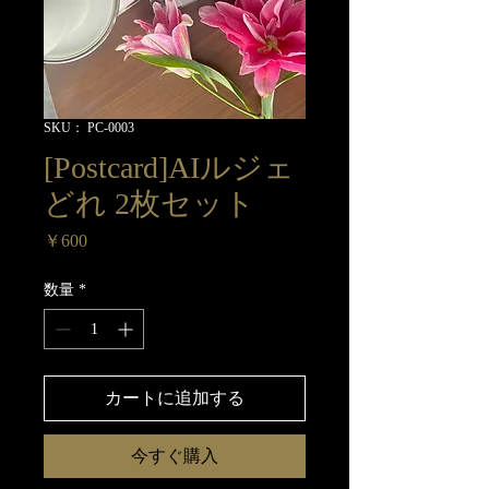
SKU： PC-0003
[Postcard]AIルジェ
どれ 2枚セット
価
￥600
格
数量
*
カートに追加する
今すぐ購入