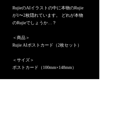
RujieのAIイラストの中に本物のRujie
が1〜2枚隠れています。 どれが本物
のRujieでしょうか…？
＜商品＞
Rujie AIポストカード（2枚セット）
＜サイズ＞
ポストカード（100mm×148mm）
Rujie Online Store