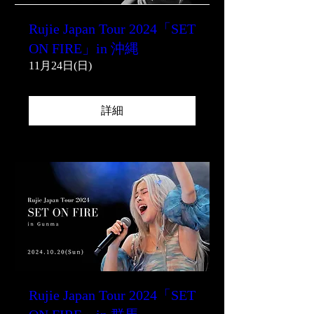
Rujie Japan Tour 2024「SET
ON FIRE」in 沖縄
11月24日(日)
詳細
Rujie Japan Tour 2024「SET