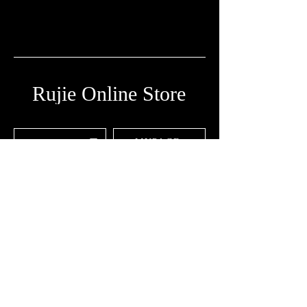
Rujie Online Store
MYPAGE
Rujie Official ❐
​チケット規約
​プライバシーポリシー
​特定商取引法に基づく表示
FAQ